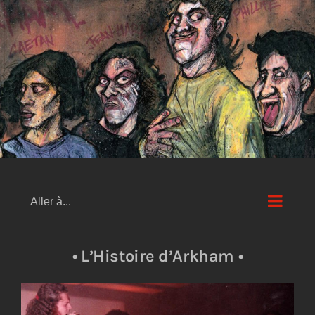
Passer
au
contenu
Aller à...
• L’Histoire d’Arkham •